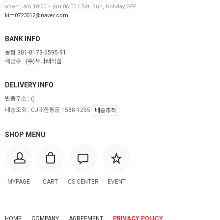
open : am 10:00 ~ pm 06:00 / Sat, Sun, Holiday OFF
kim0723512@naver.com
BANK INFO
농협 301-0173-6595-91
예금주 :
(주)사나래식품
DELIVERY INFO
반품주소 :
()
배송조회 : CJ대한통운 1588-1255
배송추적
SHOP MENU
MYPAGE
CART
CS CENTER
EVENT
HOME
COMPANY
AGREEMENT
PRIVACY POLICY