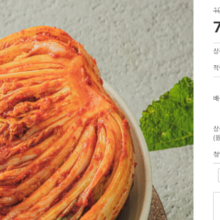
1
상
적
배
상
(
청
-