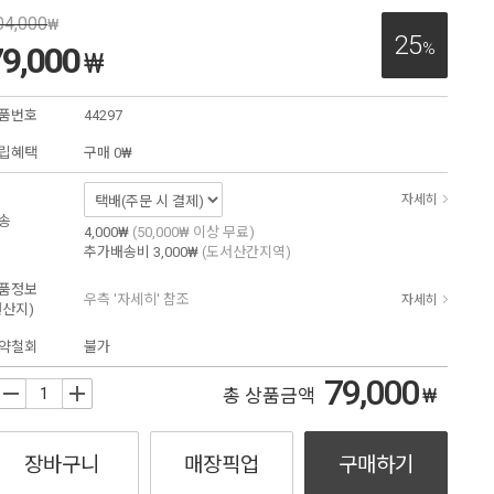
04,000
₩
25
%
79,000
₩
품번호
44297
립혜택
구매
0₩
자세히
송
4,000₩
(50,000₩ 이상 무료)
추가배송비
3,000₩
(도서산간지역)
품정보
우측 '자세히' 참조
자세히
원산지)
약철회
불가
79,000
₩
+
총 상품금액
장바구니
매장픽업
구매하기