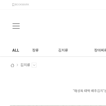
검색
BOOKMARK
ALL
장류
김치류
장아찌
김치류
"채성옥 태백 배추김치"